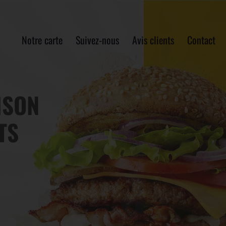
Notre carte
Suivez-nous
Avis clients
Contact
ISON
ISON
TS
TS